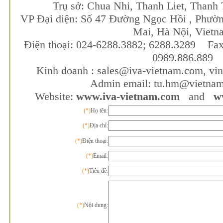
Trụ sở: Chua Nhi, Thanh Liet, Thanh 
VP Đại diện: Số 47 Đường Ngọc Hồi , Phườ
Mai, Hà Nội, Vietn
Điện thoại: 024-6288.3882; 6288.3289 Fax
0989.886.889
Kinh doanh :
sales@iva-vietnam.com
,
vi
Admin email:
tu.hm@vietna
Website:
www.iva-vietnam.com
and
w
(*)
Họ tên:
(*)
Địa chỉ:
(*)
Điện thoại:
(*)
Email:
(*)
Tiêu đề:
(*)
Nội dung: