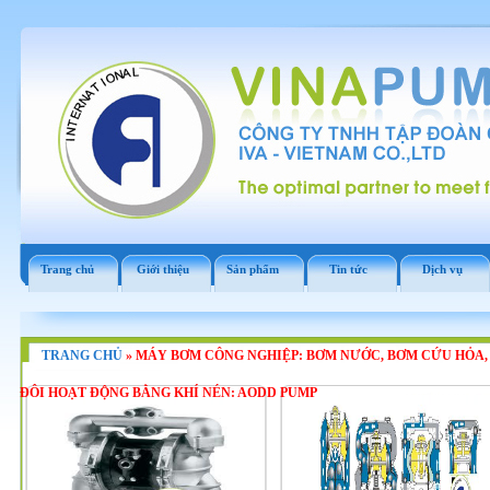
Trang chủ
Giới thiệu
Sản phẩm
Tin tức
Dịch vụ
TRANG CHỦ
»
MÁY BƠM CÔNG NGHIỆP: BƠM NƯỚC, BƠM CỨU HỎA,
ĐÔI HOẠT ĐỘNG BẰNG KHÍ NÉN: AODD PUMP