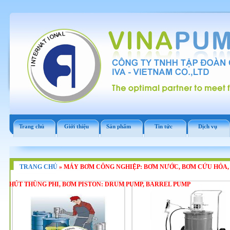
Trang chủ
Giới thiệu
Sản phẩm
Tin tức
Dịch vụ
TRANG CHỦ
»
MÁY BƠM CÔNG NGHIỆP: BƠM NƯỚC, BƠM CỨU HỎA,
HÚT THÙNG PHI, BƠM PISTON: DRUM PUMP, BARREL PUMP