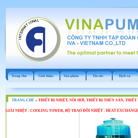
Trang chủ
Giới thiệu
Sản phẩm
Tin tức
Dịch vụ
TRANG CHỦ
»
THIẾT BỊ NHIỆT, NỒI HƠI, THIẾT BỊ THỦY SẢN, THIẾ
GIẢI NHIỆT - COOLING TOWER, BỘ TRAO ĐỔI NHIỆT - HEAT EXCHANG