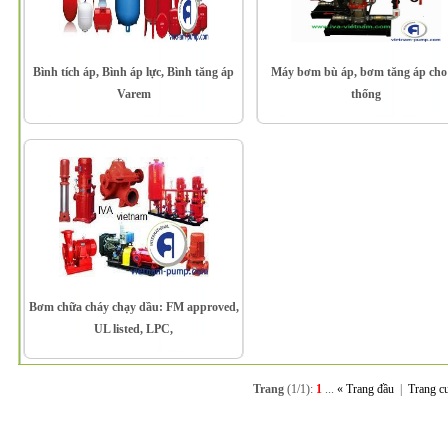
Bình tích áp, Bình áp lực, Bình tăng áp
Máy bơm bù áp, bơm tăng áp cho
Varem
thống
Bơm chữa cháy chạy dầu: FM approved,
UL listed, LPC,
Trang
(1/1):
1
...
« Trang đầu
|
Trang c