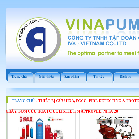
Trang chủ
Giới thiệu
Sản phẩm
Tin tức
Dịch vụ
TRANG CHỦ
»
THIẾT BỊ CỨU HỎA, PCCC: FIRE DETECTING & PROT
CHÁY, BƠM CỨU HỎA TC UL LISTED, FM APPROVED, NFPA-20