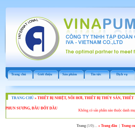
Trang chủ
Giới thiệu
Sản phẩm
Tin tức
Dịch vụ
TRANG CHỦ
»
THIẾT BỊ NHIỆT, NỒI HƠI, THIẾT BỊ THỦY SẢN, THIẾ
PHUN SƯƠNG, ĐẦU ĐỐT DẦU
Không có sản phẩm nào thuộc danh mụ
Trang
(1/0):...
« Trang đầu
|
Trang cu