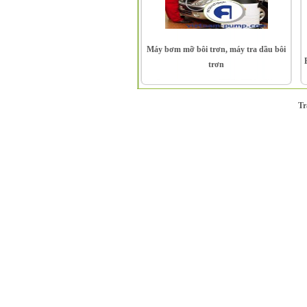
Máy bơm mỡ bôi trơn, máy tra dầu bôi
trơn
T