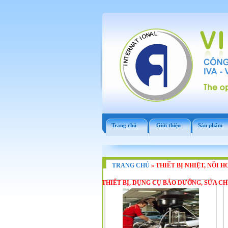
Trang chủ
Giới thiệu
Sản phẩm
TRANG CHỦ
»
THIẾT BỊ NHIỆT, NỒI H
THIẾT BỊ, DỤNG CỤ BẢO DƯỠNG, SỬA C