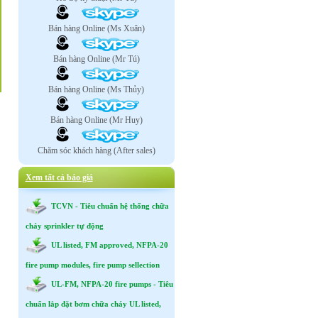
Bán hàng Online (Ms Xuân)
Bán hàng Online (Mr Tú)
Bán hàng Online (Ms Thủy)
Bán hàng Online (Mr Huy)
Chăm sóc khách hàng (After sales)
Xem tất cả báo giá
TCVN - Tiêu chuẩn hệ thống chữa
cháy sprinkler tự động
UL listed, FM approved, NFPA-20
fire pump modules, fire pump sellection
UL-FM, NFPA-20 fire pumps - Tiêu
chuẩn lắp đặt bơm chữa cháy UL listed,