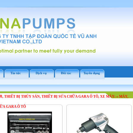
Tin tức
Dịch vụ
Đối tác
Tuyển dụng
ƠI, THIẾT BỊ THỦY SẢN, THIẾT BỊ SỬA CHỮA GARA Ô TÔ, XE MÁY:
»
MÁY,
HỮA GARA Ô TÔ