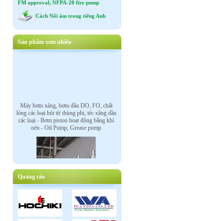
FM approval, NFPA-20 fire pump
Cách Nối âm trong tiếng Anh
Sản phẩm xem nhiều
Máy bơm xăng, bơm dầu DO, FO, chất
lỏng các loại hút từ thùng phi, téc xăng dầu
các loại - Bơm piston hoạt động bằng khí
nén - Oil Pump, Grease pump
Quảng cáo