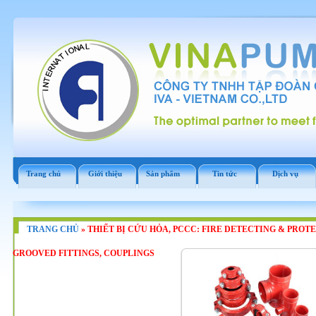
Trang chủ
Giới thiệu
Sản phẩm
Tin tức
Dịch vụ
TRANG CHỦ
»
THIẾT BỊ CỨU HỎA, PCCC: FIRE DETECTING & PROT
GROOVED FITTINGS, COUPLINGS