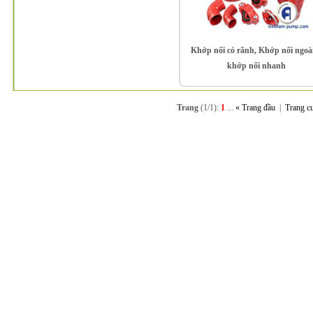
Khớp nối có rãnh, Khớp nối ngo
khớp nối nhanh
Trang
(1/1):
1
...
« Trang đầu
|
Trang c