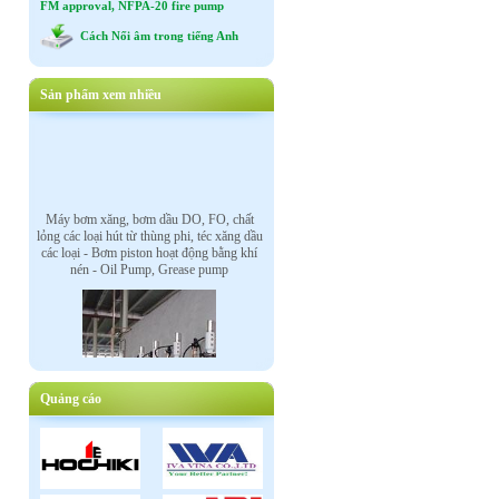
FM approval, NFPA-20 fire pump
Cách Nối âm trong tiếng Anh
Sản phẩm xem nhiều
Máy bơm xăng, bơm dầu DO, FO, chất
lỏng các loại hút từ thùng phi, téc xăng dầu
các loại - Bơm piston hoạt động bằng khí
nén - Oil Pump, Grease pump
Quảng cáo
Van điều khiển tự động bằng mô tơ điện,