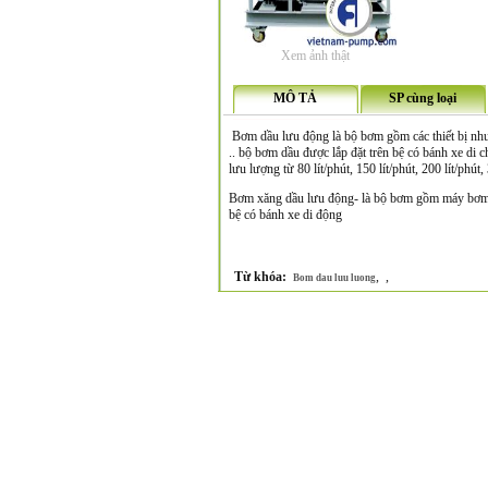
Xem ảnh thật
MÔ TẢ
SP cùng loại
Bơm dầu lưu động là bộ bơm gồm các thiết bị như
.. bộ bơm dầu được lắp đặt trên bệ có bánh xe d
lưu lượng từ 80 lít/phút, 150 lít/phút, 200 lít/phút, 3
Bơm xăng dầu lưu động- là bộ bơm gồm máy bơm xăn
bệ có bánh xe di động
Từ khóa:
,
,
Bom dau luu luong