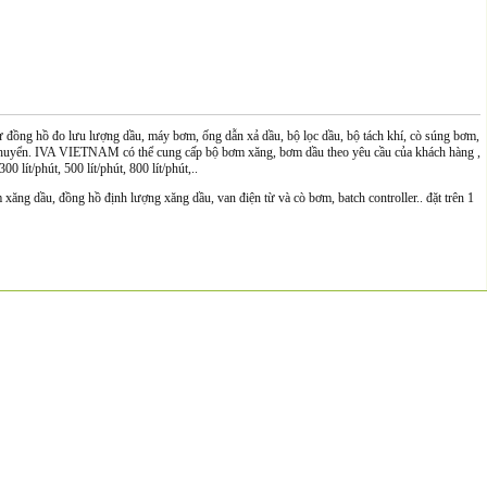
 đồng hồ đo lưu lượng dầu, máy bơm, ống dẫn xả dầu, bộ lọc dầu, bộ tách khí, cò súng bơm,
i chuyển. IVA VIETNAM có thể cung cấp bộ bơm xăng, bơm dầu theo yêu cầu của khách hàng ,
00 lít/phút, 500 lít/phút, 800 lít/phút,..
g dầu, đồng hồ định lượng xăng dầu, van điện từ và cò bơm, batch controller.. đặt trên 1