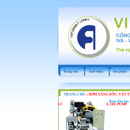
Trang chủ
Giới thiệu
Sản phẩm
TRANG CHỦ
»
BƠM XĂNG DẦU, VẬT TƯ
Bơm dầu lưu đ
LỎNG: GASOLINEPUMP, FUEL OIL PUMP