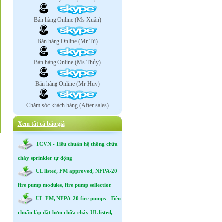
Bán hàng Online (Ms Xuân)
Bán hàng Online (Mr Tú)
Bán hàng Online (Ms Thủy)
Bán hàng Online (Mr Huy)
Chăm sóc khách hàng (After sales)
Xem tất cả báo giá
TCVN - Tiêu chuẩn hệ thống chữa
cháy sprinkler tự động
UL listed, FM approved, NFPA-20
fire pump modules, fire pump sellection
UL-FM, NFPA-20 fire pumps - Tiêu
chuẩn lắp đặt bơm chữa cháy UL listed,