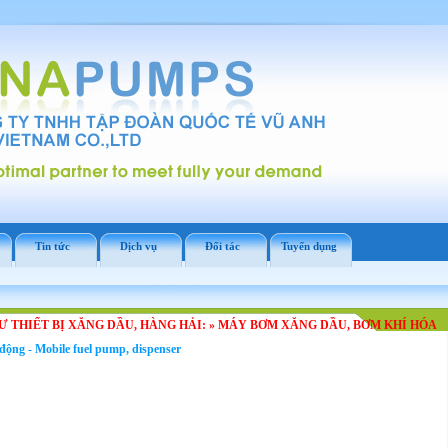
Tin tức
Dịch vụ
Đối tác
Tuyển dụng
 THIẾT BỊ XĂNG DẦU, HÀNG HẢI:
»
MÁY BƠM XĂNG DẦU, BƠM KHÍ HÓA
ộng - Mobile fuel pump, dispenser