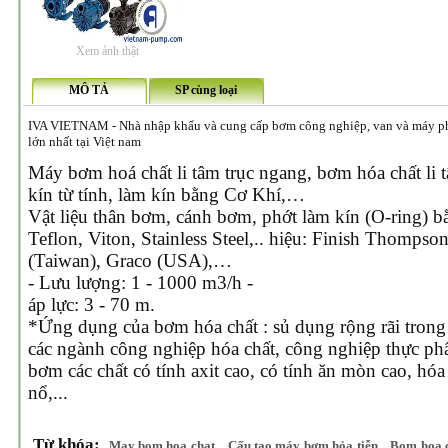
Xem ảnh thật
MÔ TẢ
SP cùng loại
IVA VIETNAM - Nhà nhập khẩu và cung cấp bơm công nghiệp, van và máy phá
lớn nhất tại Việt nam
Máy bơm hoá chất li tâm trục ngang, bơm hóa chất li 
kín từ tính, làm kín bằng Cơ Khí,…
Vật liệu thân bơm, cánh bơm, phớt làm kín (O-ring)
Teflon, Viton, Stainless Steel,.. hiệu: Finish Thomps
(Taiwan), Graco (USA),…
- Lưu lượng: 1 - 1000 m3/h -
áp lực: 3 - 70 m.
*Ứng dụng của bơm hóa chất : sủ dụng rộng rãi trong 
các ngành công nghiệp hóa chất, công nghiệp thực phẩ
bơm các chất có tính axit cao, có tính ăn mòn cao, hóa
nổ,...
Từ khóa:
,
,
May bom hoa chat
Cấu tạo máy bơm hỏa tiễn
Bom hoa c