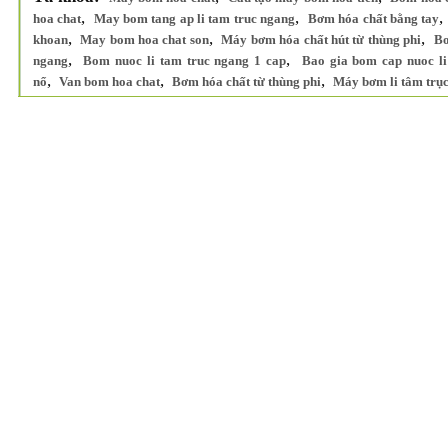
,
,
hoa chat
May bom tang ap li tam truc ngang
Bơm hóa chất bằng tay
,
,
,
khoan
May bom hoa chat son
Máy bơm hóa chất hút từ thùng phi
Bơ
,
,
ngang
Bom nuoc li tam truc ngang 1 cap
Bao gia bom cap nuoc li
,
,
,
nổ
Van bom hoa chat
Bơm hóa chất từ thùng phi
Máy bơm li tâm trục