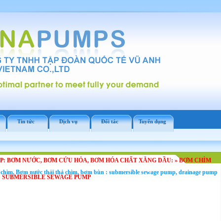
Tin tức
Dịch vụ
Đối tác
Tuyển dụng
: BƠM NƯỚC, BƠM CỨU HỎA, BƠM HÓA CHẤT XĂNG DẦU:
»
BƠM CHÌM
chìm, Bơm nước thải thả chìm, bơm bùn : submersible sewage pump, drainage pump
: SUBMERSIBLE SEWAGE PUMP