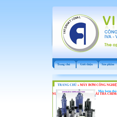
Trang chủ
Giới thiệu
Sản phẩm
TRANG CHỦ
»
MÁY BƠM CÔNG NGHIỆP
Máy bơm thả 
NƯỚC THẢI, BƠM NƯỚC THẢI THẢ CHÌM