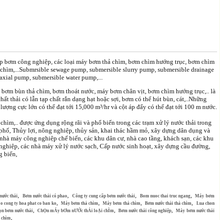
 bơm công nghiệp, các loại máy bơm thả chìm, bơm chìm hướng trục, bơm chìm
hìm,...
Submrsible sewage pump, submersible slurry pump, submersible drainage
xial pump, submersible water pump,...
 bơm bùn thả chìm, bơm thoát nước, máy bơm chân vịt, bơm chìm hướng trục,.. là
ất thải có lẫn tạp chất rắn dạng hạt hoặc sợi, bơm có thể hút bùn, cát,..Những
lượng cực lớn có thể đạt tới 15,000 m³/hr và cột áp đẩy có thể đạt tới 100 m nước.
 chìm,.. được ứng dụng rộng rãi và phổ biến trong các trạm xử lý nước thải trong
 phố, Thủy lợi, nông nghiệp, thủy sản, khai thác hầm mỏ, xây dựng dân dụng và
hà máy công nghiệp chế biến, các khu dân cư, nhà cao tầng, khách sạn, các khu
 nghiệp, các nhà máy xử lý nước sạch, Cấp nước sinh hoạt, xây dựng cầu đường,
g biển,
,
,
,
,
ước thải
Bơm nước thải có phao
Công ty cung cấp bơm nước thải
Bom nuoc thai truc ngang
Máy bơm
,
,
,
,
o cong ty hoa phat co ban ko
Máy bơm thả chìm
Máy bơm thả chìm
Bơm nước thải thả chìm
Lua chon
,
,
,
ọn bơm nước thải
ChỌn mÁy bƠm nƯỚc thẢi loẠi chÌm
Bơm nước thải công nghiệp
Máy bơm nước thải
,
 chìm