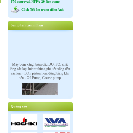
FM approval, NFPA-20 fire pump
Cách Nối âm trong tiếng Anh
Sản phẩm xem nhiều
Máy bơm xăng, bơm dầu DO, FO, chất
lỏng các loại hút từ thùng phi, téc xăng dầu
các loại - Bơm piston hoạt động bằng khí
nén - Oil Pump, Grease pump
Quảng cáo