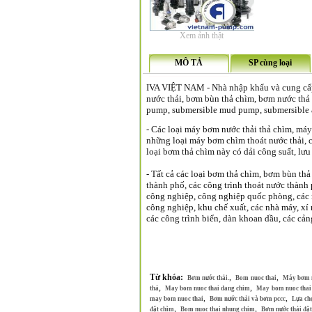
Xem ảnh thật
MÔ TẢ
SP cùng loại
IVA VIỆT NAM - Nhà nhập khẩu và cung cấp
nước thải, bơm bùn thả chìm, bơm nước thả c
pump, submersible mud pump, submersible a
- Các loại máy bơm nước thải thả chìm, máy
những loại máy bơm chìm thoát nước thải, ch
loại bơm thả chìm này có dải công suất, lưu 
- Tất cả các loại bơm thả chìm, bơm bùn thả
thành phố, các công trình thoát nước thành
công nghiệp, công nghiệp quốc phòng, các n
công nghiệp, khu chế xuất, các nhà máy, xí
các công trình biển, dàn khoan dầu, các cản
Từ khóa:
,
,
Bơm nước thải.
Bom nuoc thai
Máy bơm n
,
,
thả
May bom nuoc thai dang chim
May bom nuoc thai 
,
,
may bom nuoc thai
Bơm nước thải và bơm pccc
Lựa ch
,
,
đặt chìm
Bom nuoc thai nhung chim
Bơm nước thải đặt