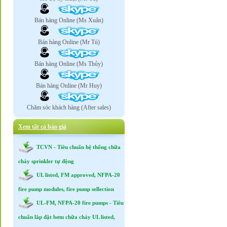
Bán hàng Online (Ms Xuân)
Bán hàng Online (Mr Tú)
Bán hàng Online (Ms Thủy)
Bán hàng Online (Mr Huy)
Chăm sóc khách hàng (After sales)
Xem tất cả báo giá
TCVN - Tiêu chuẩn hệ thống chữa
cháy sprinkler tự động
UL listed, FM approved, NFPA-20
fire pump modules, fire pump sellection
UL-FM, NFPA-20 fire pumps - Tiêu
chuẩn lắp đặt bơm chữa cháy UL listed,