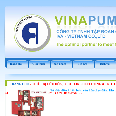
Trang chủ
Giới thiệu
Sản phẩm
Tin tức
Dịch vụ
TRANG CHỦ
»
THIẾT BỊ CỨU HỎA, PCCC: FIRE DETECTING & PROT
Tủ điện điều khiển bơm cứu hỏa chạy điện: Electr
CHỮA CHÁY : UL,FM FIRE PUMP CONTROL PANEL