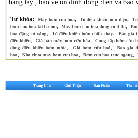
bằng tay , bảo vệ ổn định dòng điện và bảo 
Từ khóa:
,
,
May bom cuu hoa
Tủ điều khiển bơm điện
Tủ
,
,
bom cuu hoa tai ha noi
May bom cuu hoa dong co 4 thi
Bom
,
,
hỏa động cơ xăng
Tủ điều khiển bơm chữa cháy
Báo giá 
,
,
điều khiển
Giá bán máy bơm cứu hỏa
Cung cấp bơm cứu h
,
,
dùng điều khiển bơm nước
Giá bơm cứu hoả
Bao gia 
,
,
,
hoa
Nha chua may bom cuu hoa
Bơm cuu hoa trục ngang
Trang Chủ
Giới Thiệu
Sản Phẩm
Tin Tứ