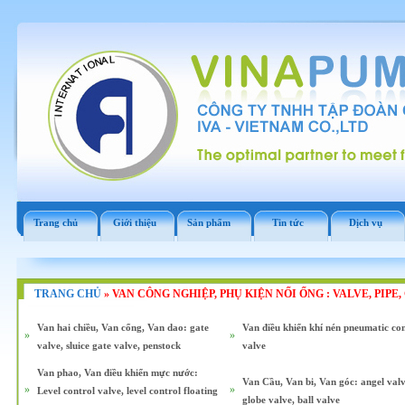
Trang chủ
Giới thiệu
Sản phẩm
Tin tức
Dịch vụ
TRANG CHỦ
»
VAN CÔNG NGHIỆP, PHỤ KIỆN NỐI ỐNG : VALVE, PIPE
Van hai chiều, Van cổng, Van dao: gate
Van điều khiển khí nén pneumatic con
»
»
valve, sluice gate valve, penstock
valve
Van phao, Van điều khiển mực nước:
Van Cầu, Van bi, Van góc: angel valv
»
»
Level control valve, level control floating
globe valve, ball valve