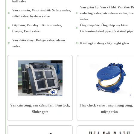
ball valve
Van giảm áp, Van xả khí, Van thở: P
Van an toàn, Van tràn hồi: Safety valve,
»
»
reducing valve, air release valve, br
relief valve, by-bass valve
valve
Giọ bơm, Van đáy : Bottom valve,
Ống thép đúc, Ống thép mạ kẽm:
»
»
Crepin, Foot valve
Galvanized steel pipe, Cast steel pipe
Van chữa cháy: Deluge valve, alarm
»
»
Kính ngắm dòng chảy: sight glass
valve
Van cửa cống, van cửa phai : Penstock,
Flap check valve : nắp miệng cống,
Sluice gate
miệng tràn