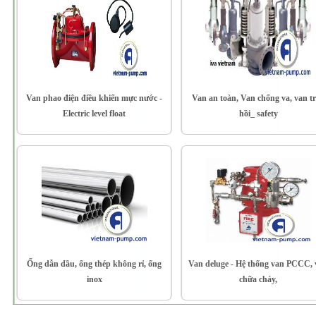
Van phao điện điều khiển mực nước -
Van an toàn, Van chống va, van t
Electric level float
hồi_ safety
Ống dẫn dầu, ống thép không rỉ, ống
Van deluge - Hệ thống van PCCC,
inox
chữa cháy,