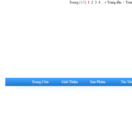
Trang
(1/5):
1
2
3
4
...
« Trang đầu
|
Tran
Trang Chủ
Giới Thiệu
Sản Phẩm
Tin Tứ