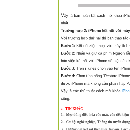
V
ậy là bạn hoàn tất cách mở khóa iPho
nhất.
Trường hợp 2: iPhone kết nối với máy
Với trường hợp thứ hai thì bạn thao tác
Bước 1:
Kết nối điện thoại với máy tính 
Bước 2:
Nhấn và giữ cả phím
Nguồn
lẫ
báo việc kết nối với iPhone sẽ hiện lên 
Bước 3:
Trên iTunes chọn vào tên iPhone
Bước 4:
Chọn tính năng “Restore iPhone đ
được iPhone mà không cần phải nhập Pa
Vậy là các thủ thuật cách mở khóa
iPho
công.
»
TIN KHÁC
1 . Mẹo dùng điều hòa vừa mát, vừa tiết kiệm
2 . Cơ hội nghề nghiệp, Thông tin tuyển dụn
3 . Hướng đặt két sắt theo tuổi, tài vận, Cách 