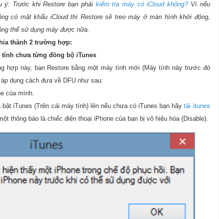
u ý: Trước khi Restore bạn phải
kiểm tra máy có iCloud không?
Vì nếu
ông có mật khẩu iCloud thì Restore sẽ treo máy ở màn hình khởi động,
ông thể sử dụng máy được nữa.
hia thành 2 trường hợp:
 tính chưa từng đồng bộ iTunes
ờng hợp này, bạn Restore bằng một máy tính mới (Máy tính này trước đó
ạn áp dụng cách đưa về DFU như sau:
ne của mình.
 bật iTunes (Trên cái máy tính) lên nếu chưa có iTunes bạn hãy
tải itunes
một thông báo là chiếc điện thoại iPhone của bạn bị vô hiệu hóa (Disable).