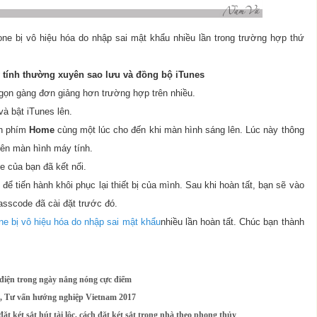
ne bị vô hiệu hóa do nhập sai mật khẩu nhiều lần trong trường hợp thứ
 tính thường xuyên sao lưu và đồng bộ iTunes
 gọn gàng đơn giảng hơn trường hợp trên nhiều.
và bật iTunes lên.
n phím
Home
cùng một lúc cho đến khi màn hình sáng lên. Lúc này thông
trên màn hình máy tính.
 của bạn đã kết nối.
ể tiến hành khôi phục lại thiết bị của mình. Sau khi hoàn tất, bạn sẽ vào
sscode đã cài đặt trước đó.
ne bị vô hiệu hóa do nhập sai mật khẩu
nhiều lần hoàn tất. Chúc bạn thành
 điện trong ngày nắng nóng cực điểm
g, Tư vấn hướng nghiệp Vietnam 2017
đặt két sắt hút tài lộc, cách đặt két sắt trong nhà theo phong thủy