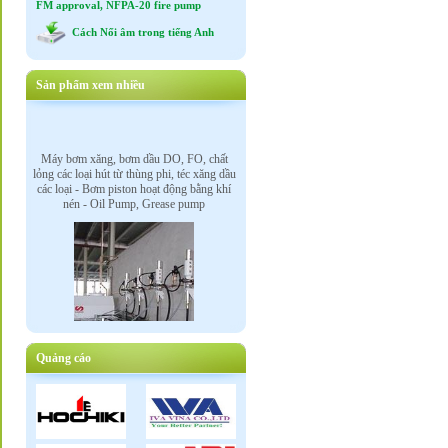
FM approval, NFPA-20 fire pump
Cách Nối âm trong tiếng Anh
Sản phẩm xem nhiều
Máy bơm xăng, bơm dầu DO, FO, chất
lỏng các loại hút từ thùng phi, téc xăng dầu
các loại - Bơm piston hoạt động bằng khí
nén - Oil Pump, Grease pump
Quảng cáo
Van điều khiển tự động bằng mô tơ điện,
mô tơ khí nén, điện từ : Electric motor
driven valve, phneumatic actuator driven
valve, solenoid valve