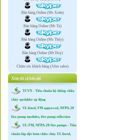
Bán hàng Online (Ms Xuân)
Bán hàng Online (Mr Tú)
Bán hàng Online (Ms Thủy)
Bán hàng Online (Mr Huy)
Chăm sóc khách hàng (After sales)
Xem tất cả báo giá
TCVN - Tiêu chuẩn hệ thống chữa
cháy sprinkler tự động
UL listed, FM approved, NFPA-20
fire pump modules, fire pump sellection
UL-FM, NFPA-20 fire pumps - Tiêu
chuẩn lắp đặt bơm chữa cháy UL listed,