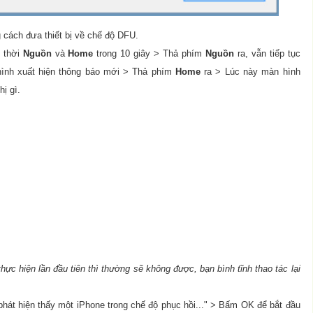
 cách đưa thiết bị về chế độ DFU.
g thời
Nguồn
và
Home
trong 10 giây > Thả phím
Nguồn
ra, vẫn tiếp tục
hình xuất hiện thông báo mới > Thả phím
Home
ra > Lúc này màn hình
ị gì.
hực hiện lần đầu tiên thì thường sẽ không được, bạn bình tĩnh thao tác lại
phát hiện thấy một iPhone trong chế độ phục hồi..." > Bấm OK để bắt đầu