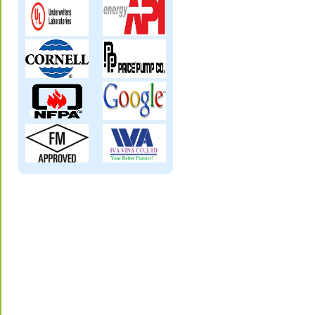
Van giảm áp , van điều áp, van điều chỉnh
áp lực, pressure reducing valve, control
valve
Van một chiều, van chặn lá lật, van một
chiều bi, van một chiều cánh bướm : swing
check valve,ball check valve, butterfly check
valve, alarm check valve