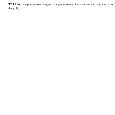
Từ khóa:
,
,
Pumps hoa chat tu thung phi
Dung cu bom dung dich ra tu thung phi
Máy bơm hóa chất 
,
,
thùng phi