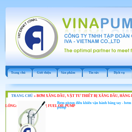
Trang chủ
Giới thiệu
Sản phẩm
Tin tức
Dịch vụ
TRANG CHỦ
»
BƠM XĂNG DẦU, VẬT TƯ THIẾT BỊ XĂNG DẦU, HÀNG 
Bơm piston điều khiển vận hành bằng tay - bơm x
LỎNG: GASOLINEPUMP, FUEL OIL PUMP
pump