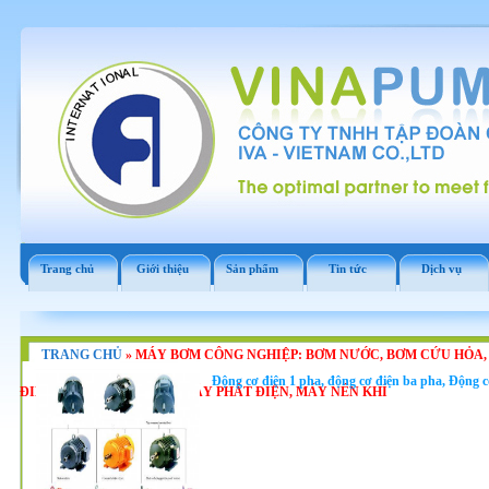
Trang chủ
Giới thiệu
Sản phẩm
Tin tức
Dịch vụ
TRANG CHỦ
»
MÁY BƠM CÔNG NGHIỆP: BƠM NƯỚC, BƠM CỨU HỎA,
Động cơ điện 1 pha, động cơ điện ba pha, Động 
ĐIỆN, ĐỘNG CƠ DIESEL, MÁY PHÁT ĐIỆN, MÁY NÉN KHÍ