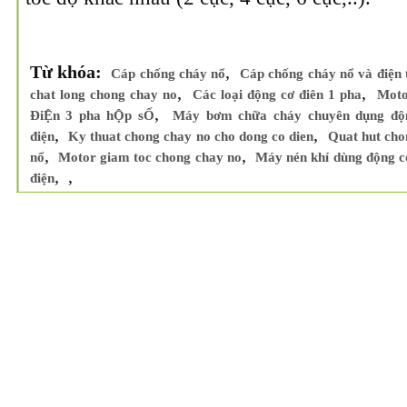
Từ khóa:
,
Cáp chống cháy nổ
Cáp chống cháy nổ và điện 
,
,
chat long chong chay no
Các loại động cơ điên 1 pha
Moto
,
ĐiỆn 3 pha hỘp sỐ
Máy bơm chữa cháy chuyên dụng độn
,
,
điện
Ky thuat chong chay no cho dong co dien
Quat hut cho
,
,
nổ
Motor giam toc chong chay no
Máy nén khí dùng động c
,
,
điện