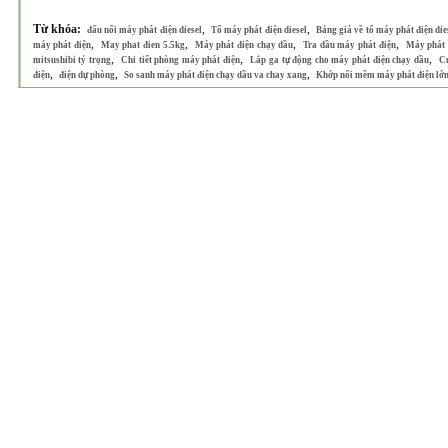
Từ khóa:
,
,
đấu nối máy phát điện diesel
Tổ máy phát điện diesel
Bảng giá về tổ máy phát điện die
,
,
,
,
máy phát điện
May phat đien 5.5kg
Máy phát điện chạy dầu
Tra dầu máy phát điện
Máy phát 
,
,
,
mitsushibi tỷ trọng
Chi tiết phòng máy phát điện
Lắp ga tự động cho máy phát điện chạy dầu
Cu
,
,
,
điện
điện dự phòng
So sanh máy phát điện chạy dầu va chay xang
Khớp nối mềm máy phát điện lớ