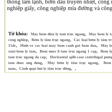
thống làm lạnh, bơm dầu truyền nhiệt, công
nghiệp giấy, công nghiệp mía đường và công
Từ khóa:
,
May bom dien ly tam truc ngang
May bom ly t
,
,
cong nghiep
Bơm ly tâm trục ngang
Các loại bơm ly tâm t
,
,
15dc
Hinh ve cac loai may bom canh gat bom dau
Máy b
,
,
xuat bom ly tam
Bom nuoc li tam truc ngang 1 cap
Bom ly
,
tam truc ngang da cap
Horizontal split-case centrifugal pu
,
,
tam duoc ung dung
Máy bơm ly tâm trục ngang
Bom 
,
,
,
nam
Cánh quạt hut ly tâm truc đứng