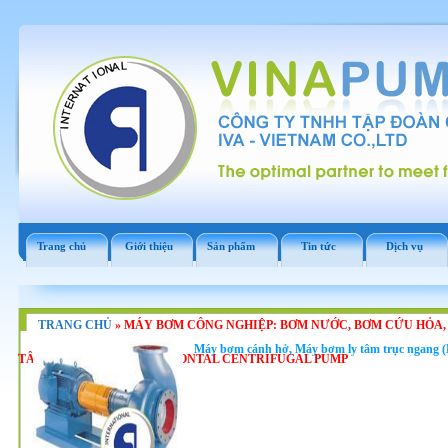
Trang chủ
Giới thiệu
Sản phẩm
Tin tức
Dịch vụ
TRANG CHỦ
»
MÁY BƠM CÔNG NGHIỆP: BƠM NƯỚC, BƠM CỨU HỎA,
Máy bơm cánh hở, Máy bơm ly tâm trục ngang (L
TÂM TRỤC NGANG, HORIZONTAL CENTRIFUGAL PUMP