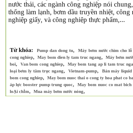
nước thải, các ngành công nghiệp nói chung
thống làm lạnh, bơm dầu truyền nhiệt, công
nghiệp giấy, và công nghiệp thực phẩm,...
Từ khóa:
,
Pump dan dong tu
Máy bơm nước chìm cho lỗ
,
,
cong nghiep
May bom dien ly tam truc ngang
Máy bơm nước
,
,
boi
Van bom cong nghiep
May bom tang ap li tam truc ng
,
,
loại bơm ly tâm trục ngang
Vietnam-pump
Bán máy liquid
,
bom cong nghiep
May bom nuoc thai o cong ty hoa phat co b
,
áp lực booster pump trung quoc
May bom nuoc co mat bich 
,
,
loẠi chÌm
Mua máy bơm nước nóng