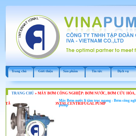
Trang chủ
Giới thiệu
Sản phẩm
Tin tức
Dịch vụ
TRANG CHỦ
»
MÁY BƠM CÔNG NGHIỆP: BƠM NƯỚC, BƠM CỨU HỎA,
Máy Bơm nước li tâm trục ngang - Bơm công nghi
TÂM TRỤC NGANG, HORIZONTAL CENTRIFUGAL PUMP
pump