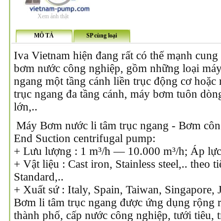
Xem ảnh thật
MÔ TẢ
SP cùng loại
Iva Vietnam hiện đang rất có thế mạnh cung
bơm nước công nghiệp, gồm những loại máy 
ngang một tầng cánh liền trục động cơ hoặc 
trục ngang đa tầng cánh, máy bơm tuôn dòng 
lớn,..
Máy Bơm nước li tâm trục ngang - Bơm công
End Suction centrifugal pump:
+ Lưu lượng : 1 m³/h — 10.000 m³/h; Áp lự
+ Vật liệu : Cast iron, Stainless steel,.. theo
Standard,..
+ Xuất sứ : Italy, Spain, Taiwan, Singapore,
Bơm li tâm trục ngang được ứng dụng rộng r
thành phố, cấp nước công nghiệp, tưới tiêu, 