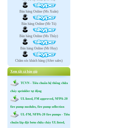
Bán hàng Online (Ms Xuân)
Bán hàng Online (Mr Tú)
Bán hàng Online (Ms Thủy)
Bán hàng Online (Mr Huy)
Chăm sóc khách hàng (After sales)
Xem tất cả báo giá
TCVN - Tiêu chuẩn hệ thống chữa
cháy sprinkler tự động
UL listed, FM approved, NFPA-20
fire pump modules, fire pump sellection
UL-FM, NFPA-20 fire pumps - Tiêu
chuẩn lắp đặt bơm chữa cháy UL listed,