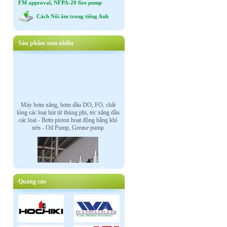
FM approval, NFPA-20 fire pump
Cách Nối âm trong tiếng Anh
Sản phẩm xem nhiều
Máy bơm xăng, bơm dầu DO, FO, chất
lỏng các loại hút từ thùng phi, téc xăng dầu
các loại - Bơm piston hoạt động bằng khí
nén - Oil Pump, Grease pump
Quảng cáo