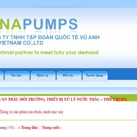
Tin tức
Dịch vụ
Đối tác
Tuyển dụng
UAN TRẮC MÔI TRƯỜNG, THIẾT BỊ XỬ LÝ NƯỚC THẢI:
»
THIẾT BỊ ĐO,
Ạ
hông có sản phẩm nào thuộc danh mục này
rang
(1/0):...
« Trang đầu
|
Trang cuối »