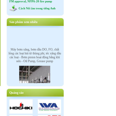
FM approval, NFPA-20 fire pump
Cách Nối âm trong tiếng Anh
Sản phẩm xem nhiều
Máy bơm xăng, bơm dầu DO, FO, chất
lỏng các loại hút từ thùng phi, téc xăng dầu
các loại - Bơm piston hoạt động bằng khí
nén - Oil Pump, Grease pump
Quảng cáo
Van điều khiển tự động bằng mô tơ điện,
mô tơ khí nén, điện từ : Electric motor