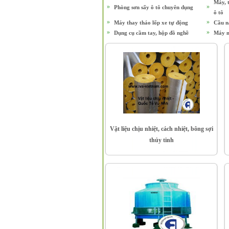
Máy, t
»
»
Phòng sơn sấy ô tô chuyên dụng
ô tô
»
»
Máy thay tháo lốp xe tự động
Cầu n
»
»
Dụng cụ cầm tay, hộp đồ nghề
Máy mó
Vật liệu chịu nhiệt, cách nhiệt, bông sợi
thủy tinh