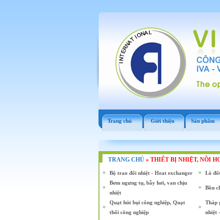
Trang chủ
Giới thiệu
Sản phẩm
TRANG CHỦ
»
THIẾT BỊ NHIỆT, NỒI H
»
»
Bộ trao đổi nhiệt - Heat exchanger
Lò đốt
Bơm ngưng tụ, bẫy hơi, van chịu
»
»
Bồn ch
nhiệt
Quạt hút bụi công nghiệp, Quạt
Tháp g
»
»
thổi công nghiệp
nhiệt 