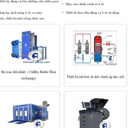
hiết bị, dụng cụ bảo dưỡng, sửa chữa gara
»
Máy cân chỉnh vành xe ô tô
»
âng hạ, kích nâng ô tô, xe máy
Thiết bị thay dầu động cơ ô tô tự động
c, thiết bị nuôi trồng thủy sản
Bộ trao đổi nhiệt : Chiller, Boiler Heat
Thiết bị nồi hơi, lò đốt: bình áp lực, nồi
exchanger