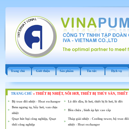
Trang chủ
Giới thiệu
Sản phẩm
Tin tức
Dịch vụ
TRANG CHỦ
»
THIẾT BỊ NHIỆT, NỒI HƠI, THIẾT BỊ THỦY SẢN, THIẾ
»
»
Bộ trao đổi nhiệt - Heat exchanger
Lò đốt dầu, lò hơi, thiết bị lò hơi, lò đốt
Bơm ngưng tụ, bẫy hơi, van chịu
»
»
Bồn chứa , bình áp lực cao cấp
nhiệt
Quạt hút bụi công nghiệp, Quạt
Tháp giải nhiệt - Cooling tower, bộ trao đổi
»
»
thổi công nghiệp
nhiệt - Heat exchanger