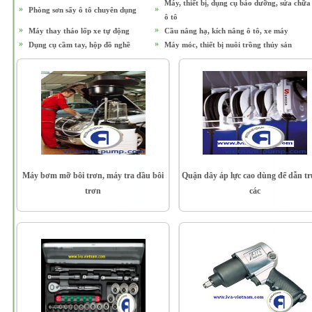
Máy, thiết bị, dụng cụ bảo dưỡng, sửa chữa
»
»
Phòng sơn sấy ô tô chuyên dụng
ô tô
»
»
Máy thay tháo lốp xe tự động
Cầu nâng hạ, kích nâng ô tô, xe máy
»
»
Dụng cụ cầm tay, hộp đồ nghề
Máy móc, thiết bị nuôi trồng thủy sản
Máy bơm mỡ bôi trơn, máy tra dầu bôi
Quận dây áp lực cao dùng để dẫn t
trơn
các