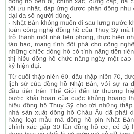
đồng hồ bền bỉ, chính xác, cứng cáp, đa 
tối ưu nhất, đáp ứng được phần đông nhu
đại đa số người dùng.
- Nhật Bản không muốn đi sau lưng nước k
toàn công nghệ đồng hồ của Thuỵ Sỹ mà họ
trở thành một nhà tiên phong, thực hiện 
táo bạo, mang tính đột phá cho công ngh
những chiếc đồng hồ có tính năng tiên ti
thị hiếu đồng hồ chức năng ngày một cao
kỷ hiện đại.
Từ cuối thập niên 60, đầu thập niên 70, đư
lịch sử của đồng hồ Nhật Bản, với sự ra 
đầu tiên trên Thế Giới đến từ thương hi
bước khải hoàn của cuộc khủng hoàng t
hiệu đồng hồ Thuỵ Sỹ cho tới những thập 
nhà sản xuất đồng hồ Châu Âu đã phải đ
hàng loạt mẫu mã đồng hồ pin Nhật Bản
chính xác gấp 30 lần đồng hồ cơ, có độ 
dụng hơn và nhất là có mức giá cả rất hợp 