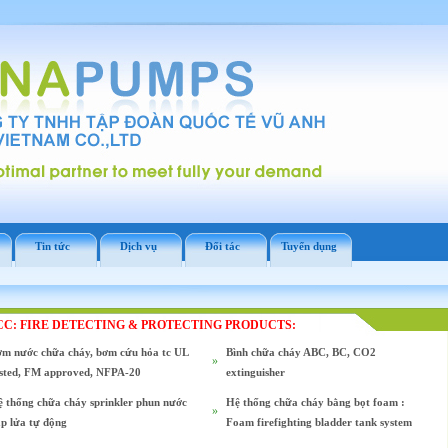
Tin tức
Dịch vụ
Đối tác
Tuyển dụng
CCC: FIRE DETECTING & PROTECTING PRODUCTS:
m nước chữa cháy, bơm cứu hỏa tc UL
Bình chữa cháy ABC, BC, CO2
»
sted, FM approved, NFPA-20
extinguisher
 thống chữa cháy sprinkler phun nước
Hệ thống chữa cháy bằng bọt foam :
»
p lửa tự động
Foam firefighting bladder tank system