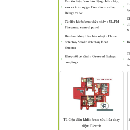
Van tín hiệu, Van báo động chữa cháy,
Tr
»
»
van xả tràn ngập: Fire alarm valve,
h
Deluge valve
Ch
Tủ điều khiển bơm chữa cháy : UL,FM
»
»
al
Fire pump control panel
& 
Đầu báo khói, Đầu báo nhiệt : Flame
»
»
detector, Smoke detector, Heat
Đè
detector
Th
Khớp nối có rãnh : Grooved fittings,
»
»
ch
couplings
to
Tủ điện điều khiển bơm cứu hỏa chạy
điện: Electric