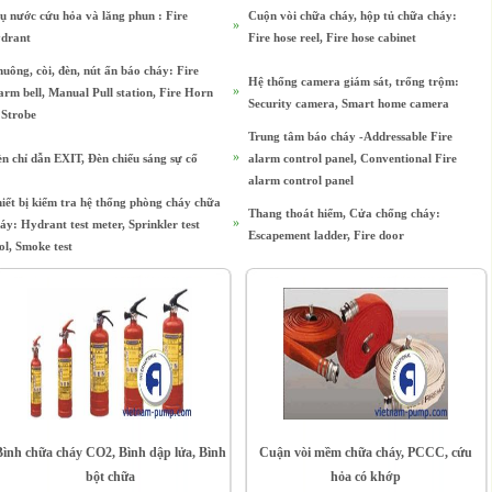
ụ nước cứu hỏa và lăng phun : Fire
Cuộn vòi chữa cháy, hộp tủ chữa cháy:
»
ydrant
Fire hose reel, Fire hose cabinet
uông, còi, đèn, nút ấn báo cháy: Fire
Hệ thống camera giám sát, trống trộm:
»
arm bell, Manual Pull station, Fire Horn
Security camera, Smart home camera
Strobe
Trung tâm báo cháy -Addressable Fire
»
n chỉ dẫn EXIT, Đèn chiếu sáng sự cố
alarm control panel, Conventional Fire
alarm control panel
iết bị kiểm tra hệ thống phòng cháy chữa
Thang thoát hiểm, Cửa chống cháy:
»
áy: Hydrant test meter, Sprinkler test
Escapement ladder, Fire door
ol, Smoke test
Bình chữa cháy CO2, Bình dập lửa, Bình
Cuận vòi mềm chữa cháy, PCCC, cứu
bột chữa
hỏa có khớp