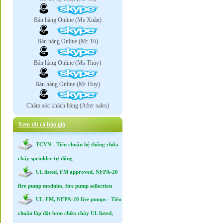
Bán hàng Online (Ms Xuân)
Bán hàng Online (Mr Tú)
Bán hàng Online (Ms Thủy)
Bán hàng Online (Mr Huy)
Chăm sóc khách hàng (After sales)
Xem tất cả báo giá
TCVN - Tiêu chuẩn hệ thống chữa
cháy sprinkler tự động
UL listed, FM approved, NFPA-20
fire pump modules, fire pump sellection
UL-FM, NFPA-20 fire pumps - Tiêu
chuẩn lắp đặt bơm chữa cháy UL listed,