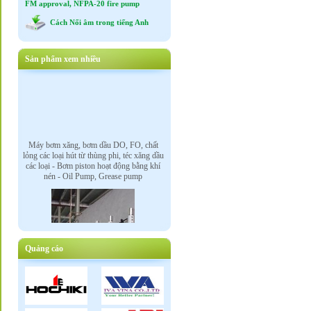
FM approval, NFPA-20 fire pump
Cách Nối âm trong tiếng Anh
Sản phẩm xem nhiều
Máy bơm xăng, bơm dầu DO, FO, chất
lỏng các loại hút từ thùng phi, téc xăng dầu
các loại - Bơm piston hoạt động bằng khí
nén - Oil Pump, Grease pump
Quảng cáo