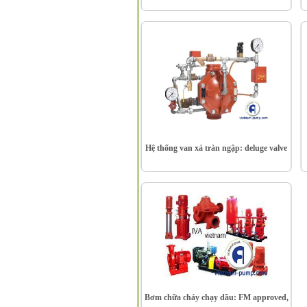
Hệ thống van xả tràn ngập: deluge valve
Bơm chữa cháy chạy dầu: FM approved,