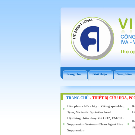
Trang chủ
Giới thiệu
Sản phẩm
TRANG CHỦ
»
THIẾT BỊ CỨU HỎA, P
Đầu phun chữa cháy : Viking sprinkler,
Bơ
»
»
Tyco, Victaulic Sprinkler head
Li
Hệ thống chữa cháy khí CO2, FM200 :
Hệ
»
»
Suppression System - Clean Agent Fire
dậ
Suppression